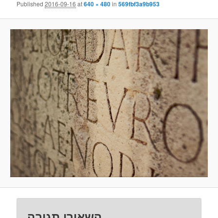
Published
2016-09-16
at
640 × 480
in
569fbf3a9b953
השאירו תגובה