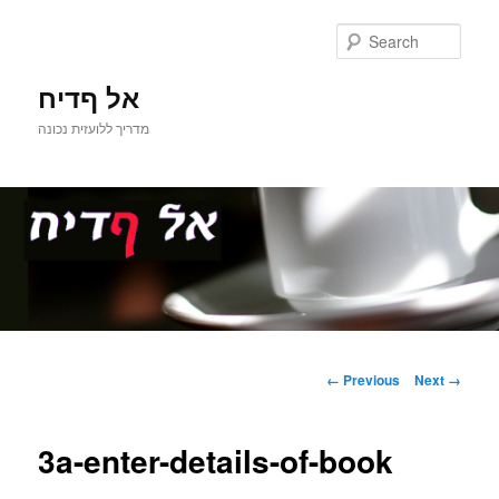
Sear
אל ףדיח
מדריך ללועזית נכונה
Main
Skip
menu
Image
← Previous
Next →
navigation
to
3a-enter-details-of-book
primary
content