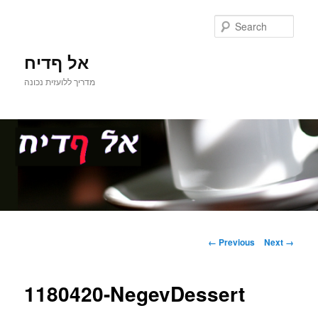
Sear
אל ףדיח
מדריך ללועזית נכונה
Main
Skip
menu
Image
← Previous
Next →
navigation
to
1180420-NegevDessert
primary
content