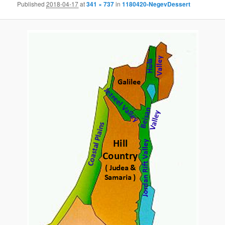
Published
2018-04-17
at
341 × 737
in
1180420-NegevDessert