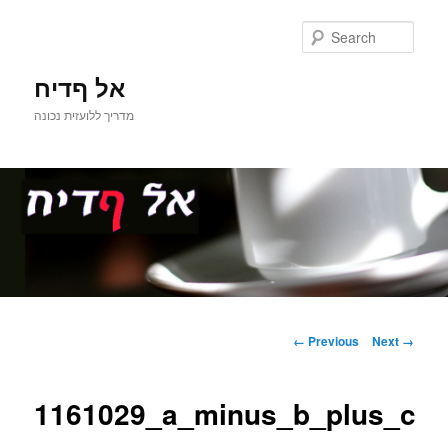
Sear
אל ףדיח
מדריך ללועזית נכונה
Main
Skip
menu
Image
← Previous
Next →
navigation
to
1161029_a_minus_b_plus_c
primary
content