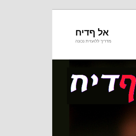
אל ףדיח
מדריך ללועזית נכונה