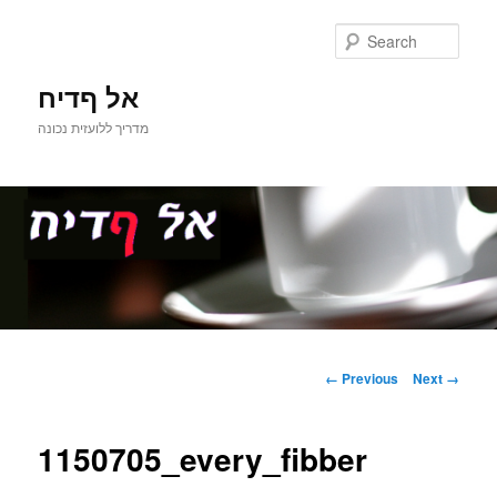
Sear
אל ףדיח
מדריך ללועזית נכונה
Main
Skip
menu
Image
← Previous
Next →
navigation
to
1150705_every_fibber
primary
content