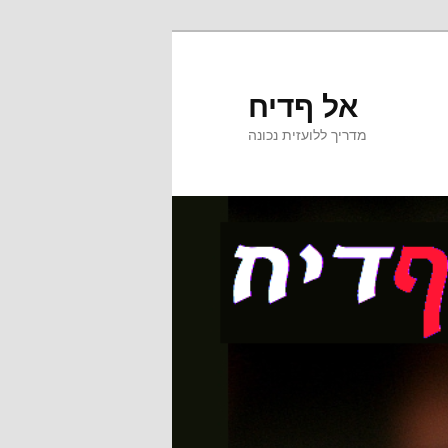
אל ףדיח
מדריך ללועזית נכונה