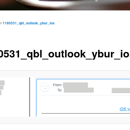
in
1180531_qbl_outlook_ybur_ios
0531_qbl_outlook_ybur_io